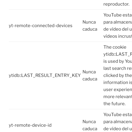
reproductor.
YouTube esta
Nunca
para almacena
yt-remote-connected-devices
caduca
de vídeo del u
vídeos incrus
The cookie
ytidb::LAST
is used by Yo
last search re
Nunca
ytidb::LAST_RESULT_ENTRY_KEY
clicked by the
caduca
information i
user experien
more relevant
the future.
YouTube esta
Nunca
para almacena
yt-remote-device-id
caduca
de vídeo del u