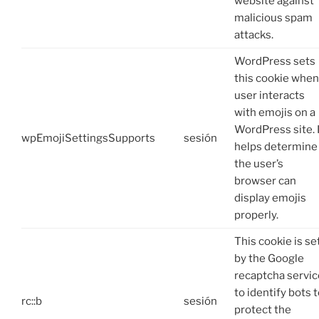
website against
malicious spam
attacks.
WordPress sets
this cookie when
user interacts
with emojis on a
WordPress site. I
wpEmojiSettingsSupports
sesión
helps determine 
the user’s
browser can
display emojis
properly.
This cookie is se
by the Google
recaptcha servic
to identify bots 
rc::b
sesión
protect the