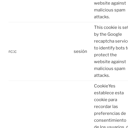
website against
malicious spam
attacks.
This cookie is se
by the Google
recaptcha servic
to identify bots 
rc::c
sesión
protect the
website against
malicious spam
attacks.
CookieYes
establece esta
cookie para
recordar las
preferencias de
consentimiento
de los usuarios, 