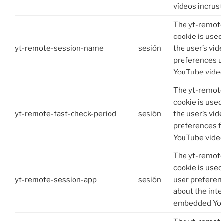
vídeos incrus
The yt-remo
cookie is use
yt-remote-session-name
sesión
the user’s vid
preferences 
YouTube vide
The yt-remot
cookie is use
yt-remote-fast-check-period
sesión
the user’s vid
preferences 
YouTube vide
The yt-remot
cookie is use
yt-remote-session-app
sesión
user prefere
about the int
embedded You