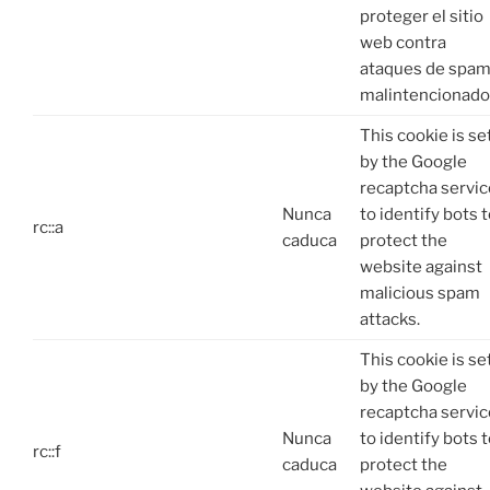
proteger el sitio
web contra
ataques de spa
malintencionado
This cookie is se
by the Google
recaptcha servic
Nunca
to identify bots 
rc::a
caduca
protect the
website against
malicious spam
attacks.
This cookie is se
by the Google
recaptcha servic
Nunca
to identify bots 
rc::f
caduca
protect the