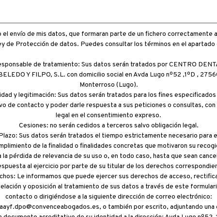
el envío de mis datos, que formaran parte de un fichero correctamente
ley de Protección de datos. Puedes consultar los términos en el apartado
sponsable de tratamiento: Sus datos serán tratados por CENTRO DEN
ELEDO Y FILPO, S.L. con domicilio social en Avda Lugo nº52 ,1ºD , 2756
Monterroso (Lugo).
lidad y legitimación: Sus datos serán tratados para los fines especificados 
vo de contacto y poder darle respuesta a sus peticiones o consultas, con
legal en el consentimiento expreso.
Cesiones: no serán cedidos a terceros salvo obligación legal.
Plazo: Sus datos serán tratados el tiempo estrictamente necesario para e
mplimiento de la finalidad o finalidades concretas que motivaron su recogi
 la pérdida de relevancia de su uso o, en todo caso, hasta que sean canc
espuesta al ejercicio por parte de su titular de los derechos correspondie
hos: Le informamos que puede ejercer sus derechos de acceso, rectifica
elación y oposición al tratamiento de sus datos a través de este formular
contacto o dirigiéndose a la siguiente dirección de correo electrónico:
icaayf.dpo@convenceabogados.es, o también por escrito, adjuntando una 