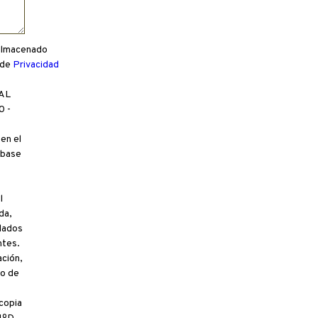
 almacenado
 de
Privacidad
TAL
0 -
en el
 base
l
da,
elados
ntes.
ción,
io de
copia