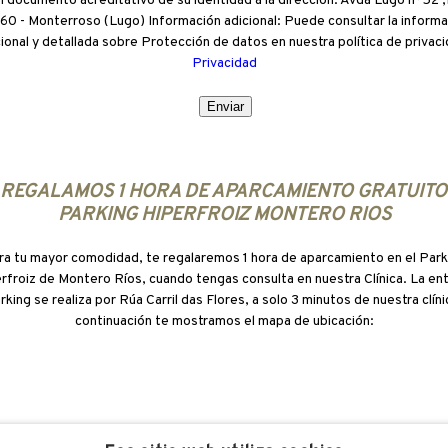
n documento acreditativo de su identidad a la dirección: Avda Lugo nº52 ,1
60 - Monterroso (Lugo) Información adicional: Puede consultar la informa
cional y detallada sobre Protección de datos en nuestra política de privaci
Privacidad
 REGALAMOS 1 HORA DE APARCAMIENTO GRATUITO
PARKING HIPERFROIZ MONTERO RIOS
ra tu mayor comodidad, te regalaremos 1 hora de aparcamiento en el Park
rfroiz de Montero Ríos, cuando tengas consulta en nuestra Clínica. La en
arking se realiza por Rúa Carril das Flores, a solo 3 minutos de nuestra clíni
continuación te mostramos el mapa de ubicación: