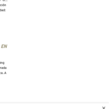
ºD, ,
ción
dad:
 EN
ing
trada
ca. A
×