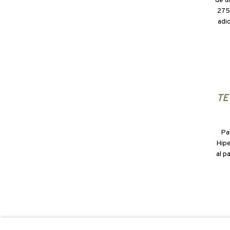
de u
275
adi
TE
Pa
Hipe
al p