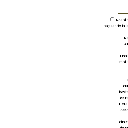
Acepto 
siguiendo la 
Re
AB
Fina
moti
cu
hasta
en r
Derec
canc
clin